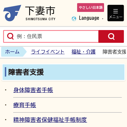
やさしい日本語
下妻市ホームペ
メニュー
Language
ホーム
ライフイベント
福祉・介護
障害者支援
障害者支援
身体障害者手帳
療育手帳
精神障害者保健福祉手帳制度