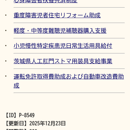
心身障害者扶養共済制度
重度障害児者住宅リフォーム助成
軽度・中等度難聴児補聴器購入支援
小児慢性特定疾患児日常生活用具給付
茨城県人工肛門ストマ用装具支給事業
運転免許取得費助成および自動車改造費助
成
【ID】
P-8549
【更新日】
2025年12月23日