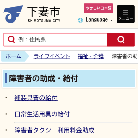
やさしい日本語
下妻市ホームペ
メニュー
Language
ホーム
ライフイベント
福祉・介護
障害者の助
障害者の助成・給付
補装具費の給付
日常生活用具の給付
障害者タクシー利用料金助成