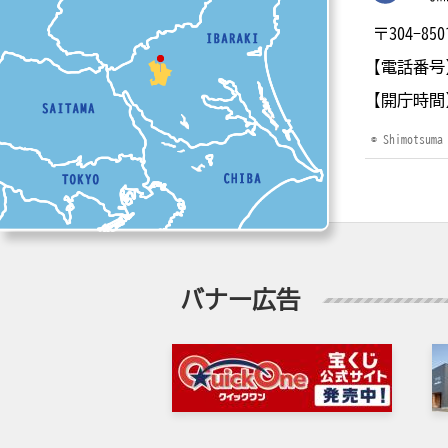
〒304-
【電話番号
【開庁時間
© Shimotsuma
バナー広告