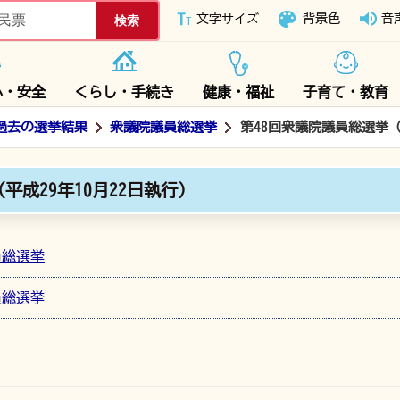
下妻市ホームページ
文字サイズ
背景色
音
心・安全
くらし・手続き
健康・福祉
子育て・教育
過去の選挙結果
衆議院議員総選挙
第48回衆議院議員総選挙（
平成29年10月22日執行）
員総選挙
員総選挙