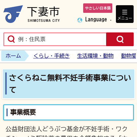
やさしい日本語
下妻市ホームペ
メニュー
Language
ホーム
くらし・手続き
生活環境・動物
動物愛
さくらねこ無料不妊手術事業につい
て
事業概要
公益財団法人どうぶつ基金が不妊手術・ワク