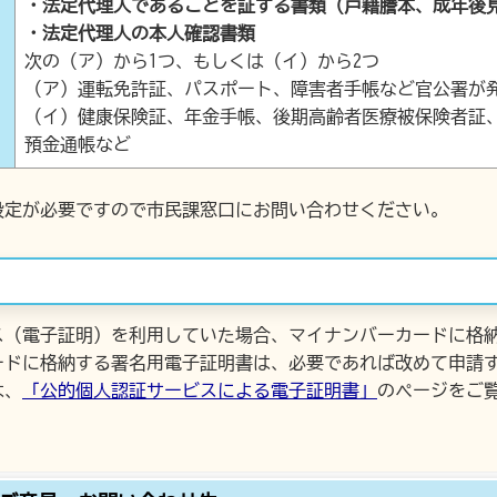
・法定代理人であることを証する書類（戸籍謄本、成年後
・法定代理人の本人確認書類
次の（ア）から1つ、もしくは（イ）から2つ
（ア）運転免許証、パスポート、障害者手帳など官公署が
（イ）健康保険証、年金手帳、後期高齢者医療被保険者証
預金通帳など
設定が必要ですので市民課窓口にお問い合わせください。
ス（電子証明）を利用していた場合、マイナンバーカードに格
ードに格納する署名用電子証明書は、必要であれば改めて申請
は、
「
公的個人認証サービスによる電子証明書
」
のページをご