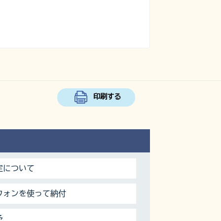
印刷する
定について
フォンを使って納付
予