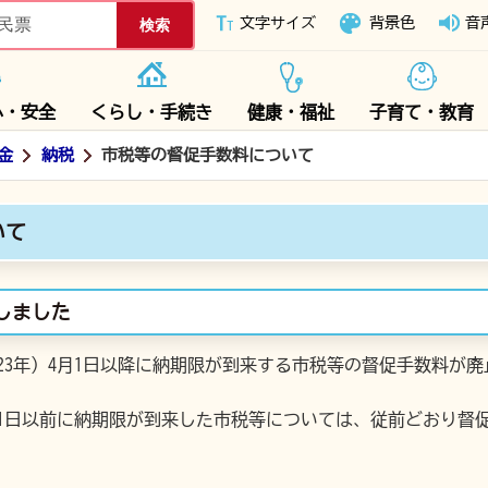
下妻市ホームページ
文字サイズ
背景色
音
心・安全
くらし・手続き
健康・福祉
子育て・教育
金
納税
市税等の督促手数料について
いて
しました
23年）4月1日以降に納期限が到来する市税等の督促手数料が
月31日以前に納期限が到来した市税等については、従前どおり督