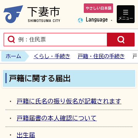
やさしい日本語
下妻市ホームペ
メニュー
Language
ホーム
くらし・手続き
戸籍・住民の手続き
戸
戸籍に関する届出
戸籍に氏名の振り仮名が記載されます
戸籍届書の本人確認について
出生届