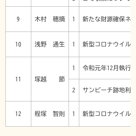
9
木村 穂摘
1
新たな財源確保ネ
10
浅野 通生
1
新型コロナウイル
1
令和元年12月執
11
塚越 節
2
サンビーチ跡地利
12
程塚 智則
1
新型コロナウイル