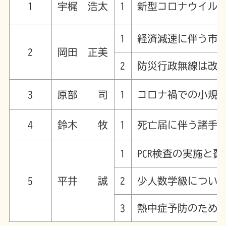
1
宇梶 浩太
1
新型コロナウイル
1
経済減速に伴う市
2
岡田 正美
2
防災行政無線は改
3
原部 司
1
コロナ禍での小規
4
鈴木 牧
1
死亡届に伴う諸手
1
PCR検査の実施と
5
平井 誠
2
少人数学級につい
3
熱中症予防のため