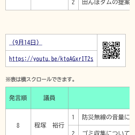
2
田んぼダムの提案
（9月14日）
https://youtu.be/ktoAGxrIT2s
※表は横スクロールできます。
発言順
議員
1
防災無線の音量に
8
程塚 裕行
2
ゴミ収集について