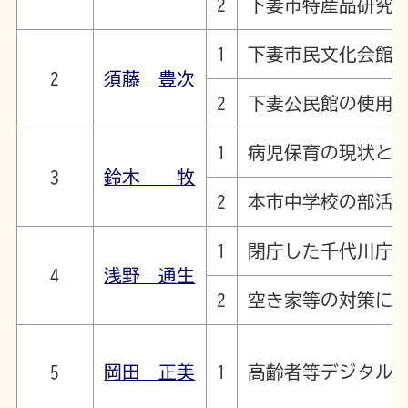
2
下妻市特産品研究
1
下妻市民文化会館
2
須藤 豊次
2
下妻公民館の使用
1
病児保育の現状と
3
鈴木 牧
2
本市中学校の部活
1
閉庁した千代川庁
4
浅野 通生
2
空き家等の対策に
5
岡田 正美
1
高齢者等デジタル弱