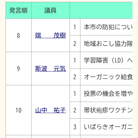
発言順
議員
1
本市の防犯につい
8
端 茂樹
2
地域おこし協力隊
1
学習障害（LD）へ
9
斯波 元気
2
オーガニック給食
1
投票の機会を増や
10
山中 祐子
2
帯状疱疹ワクチン
3
いばらきオーガニ