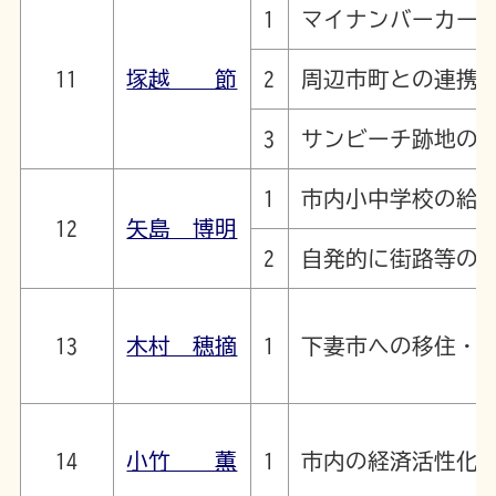
1
マイナンバーカー
11
塚越 節
2
周辺市町との連携
3
サンビーチ跡地の
1
市内小中学校の給
12
矢島 博明
2
自発的に街路等の
13
木村 穂摘
1
下妻市への移住・
14
小竹 薫
1
市内の経済活性化