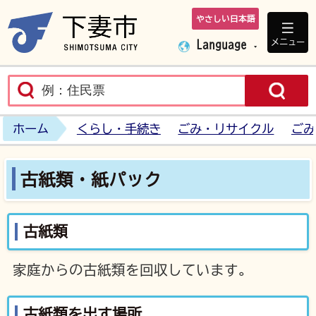
やさしい日本語
下妻市ホームペ
メニュー
Language
ホーム
くらし・手続き
ごみ・リサイクル
ごみ
古紙類・紙パック
古紙類
家庭からの古紙類を回収しています。
古紙類を出す場所